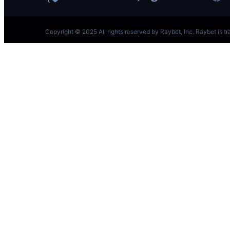
跳
至
内
容