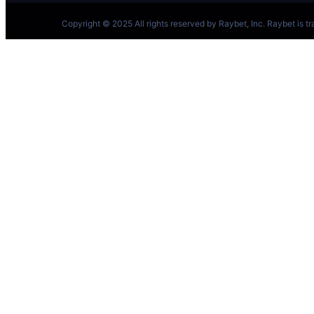
跳
至
内
容